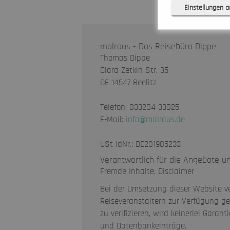
Einstellungen 
malraus - Das Reisebüro Dippe
Notwendig (
Thomas Dippe
Clara Zetkin Str. 35
Präferenzen
DE 14547 Beelitz
Statistiken (
Telefon: 033204-33025
Marketing (
E-Mail:
info@malraus.de
Unspezifiziert (
USt-IdNr.: DE201985233
Verantwortlich für die Angebote u
Fremde Inhalte, Disclaimer
Bei der Umsetzung dieser Website ve
Reiseveranstaltern zur Verfügung ge
zu verifizieren, wird keinerlei Gara
und Datenbankeinträge.