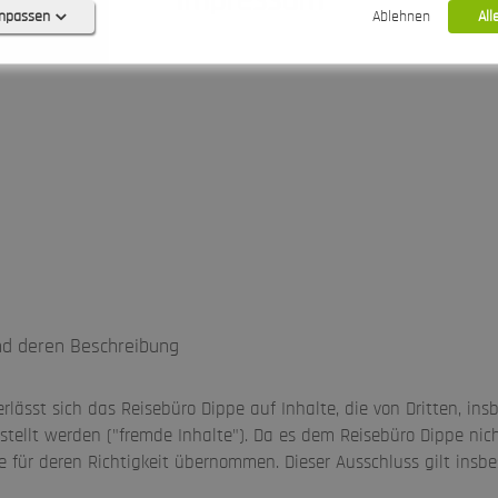
Impressum
anpassen
Ablehnen
All
Keine Cookies erforderlich.
0)
 (0)
0)
0)
0)
nd deren Beschreibung
rlässt sich das Reisebüro Dippe auf Inhalte, die von Dritten, in
stellt werden ("fremde Inhalte"). Da es dem Reisebüro Dippe nich
ntie für deren Richtigkeit übernommen. Dieser Ausschluss gilt in